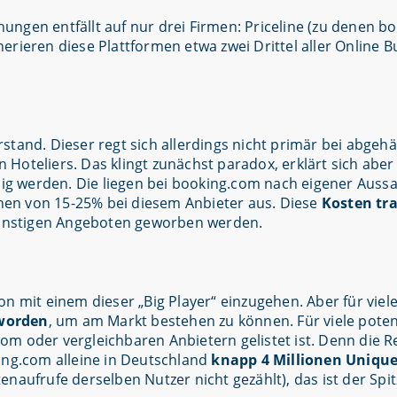
ngen entfällt auf nur drei Firmen: Priceline (zu denen b
ren diese Plattformen etwa zwei Drittel aller Online B
stand. Dieser regt sich allerdings nicht primär bei abgeh
Hoteliers. Das klingt zunächst paradox, erklärt sich aber
ällig werden. Die liegen bei booking.com nach eigener Auss
en von 15-25% bei diesem Anbieter aus. Diese
Kosten tra
 günstigen Angeboten geworben werden.
 mit einem dieser „Big Player“ einzugehen. Aber für viele 
eworden
, um am Markt bestehen zu können. Für viele potenz
m oder vergleichbaren Anbietern gelistet ist. Denn die R
ing.com alleine in Deutschland
knapp 4 Millionen Unique 
naufrufe derselben Nutzer nicht gezählt), das ist der Spi