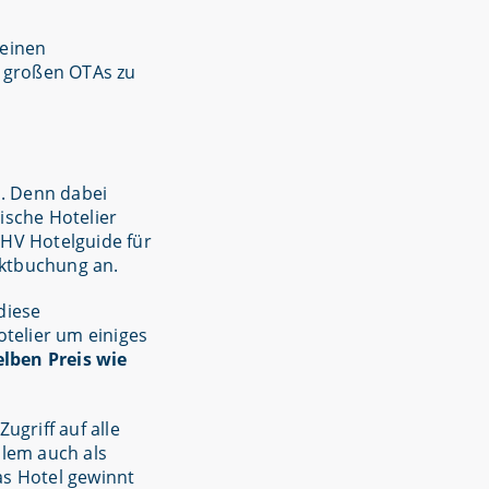
 einen
r großen OTAs zu
n
. Denn dabei
ische Hotelier
ÖHV Hotelguide für
ektbuchung an.
diese
otelier um einiges
lben Preis wie
ugriff auf alle
llem auch als
s Hotel gewinnt