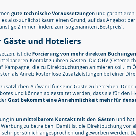
ormen
gute technische Voraussetzungen
und garantieren
bt es also zunächst kaum einen Grund, auf das Angebot de
günstige Zimmer finden, zum sogenannten ‚Bestpreis‘.
r Gäste und Hoteliers
etzen, ist die
Forcierung von mehr direkten Buchunge
ttelbareren Kontakt zu ihren Gästen. Die ÖHV (Österreich
en“ Kampagne, die zu Direktbuchungen animieren soll. Im 
sten als Anreiz kostenlose Zusatzleistungen bei einer Dir
t, zusätzlichen Aufwand für seine Gäste zu betreiben. Denn 
ebotes und können so gestaltet werden, dass sie für den H
 der
Gast bekommt eine Annehmlichkeit mehr für dense
hung in
unmittelbarem Kontakt mit den Gästen
und hat Z
 Werbung zu betreiben. Damit ist die Direktbuchung vor a
e sehr persönlich angesprochen und geworben werden. Da