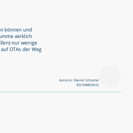
en können und
Summe wirklich
llen) nur wenige
 auf OTAs der Weg
Autor:in: Rainer Schuster
ROOMBONUS