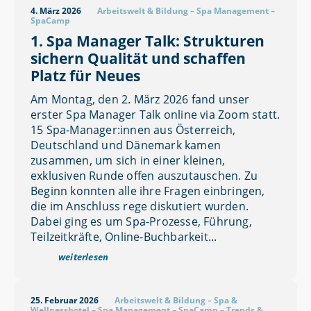
4. März 2026
Arbeitswelt & Bildung
–
Spa Management
–
SpaCamp
1. Spa Manager Talk: Strukturen
sichern Qualität und schaffen
Platz für Neues
Am Montag, den 2. März 2026 fand unser
erster Spa Manager Talk online via Zoom statt.
15 Spa-Manager:innen aus Österreich,
Deutschland und Dänemark kamen
zusammen, um sich in einer kleinen,
exklusiven Runde offen auszutauschen. Zu
Beginn konnten alle ihre Fragen einbringen,
die im Anschluss rege diskutiert wurden.
Dabei ging es um Spa-Prozesse, Führung,
Teilzeitkräfte, Online-Buchbarkeit...
weiterlesen
25. Februar 2026
Arbeitswelt & Bildung
–
Spa &
Wellnesshotel
–
Spa Management
–
SpaCamp
–
Trends &