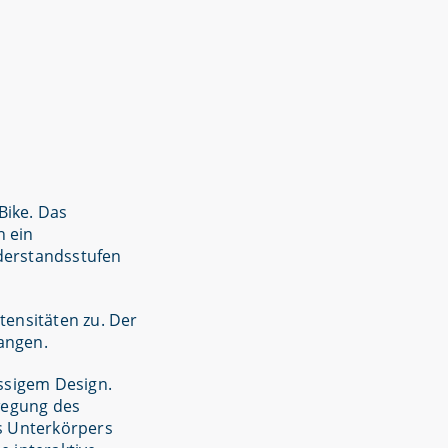
Bike. Das
n ein
iderstandsstufen
tensitäten zu. Der
gangen.
assigem Design.
wegung des
s Unterkörpers