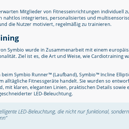
lt, erwarten Mitglieder von Fitnesseinrichtungen individuell
n nahtlos integriertes, personalisiertes und multisensoris
 und die Nutzer motiviert, regelmäßig zu trainieren.
ining
von Symbio wurde in Zusammenarbeit mit einem europäis
nalität. Ziel ist es, die Art und Weise, wie Cardiotraini
ch beim Symbio Runner™ (Laufband), Symbio™ Incline Ellipti
alltägliche Fitnessgeräte handelt. Sie wurden so entworf
, mit klaren, eleganten Linien, praktischen Details sowie 
geschneiderter LED-Beleuchtung.
elligente LED-Beleuchtung, die nicht nur funktional, sonder
ann“