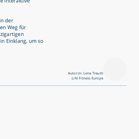
e interaktive
in der
nen Weg für
zigartigen
in Einklang, um so
Autor:in: Lena Trauth
Life Fitness Europe