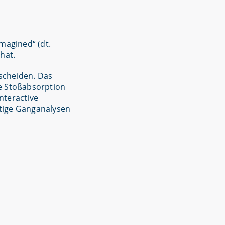
magined“ (dt.
hat.
rscheiden. Das
e Stoßabsorption
nteractive
rtige Ganganalysen