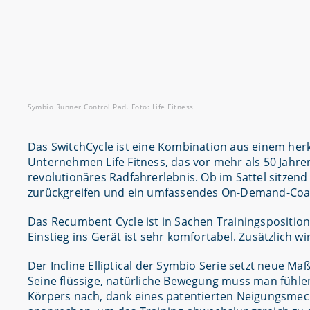
Symbio Runner Control Pad. Foto: Life Fitness
Das SwitchCycle ist eine Kombination aus einem he
Unternehmen Life Fitness, das vor mehr als 50 Jahre
revolutionäres Radfahrerlebnis. Ob im Sattel sitzen
zurückgreifen und ein umfassendes On-Demand-Coa
Das Recumbent Cycle ist in Sachen Trainingspositio
Einstieg ins Gerät ist sehr komfortabel. Zusätzlich w
Der Incline Elliptical der Symbio Serie setzt neue M
Seine flüssige, natürliche Bewegung muss man fühle
Körpers nach, dank eines patentierten Neigungsme