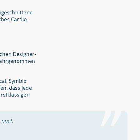
 zugeschnittene
ches Cardio-
chen Designer-
ng wahrgenommen
cal, Symbio
en, dass jede
erstklassigen
n auch