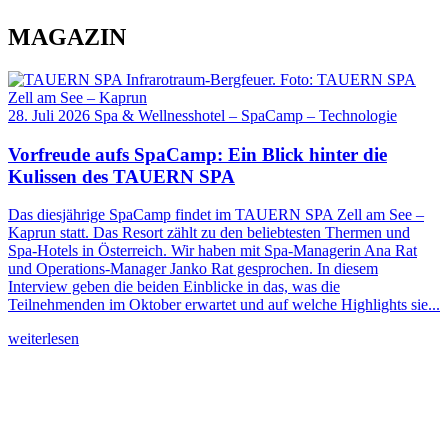
MAGAZIN
28. Juli 2026
Spa & Wellnesshotel
–
SpaCamp
–
Technologie
Vorfreude aufs SpaCamp: Ein Blick hinter die
Kulissen des TAUERN SPA
Das diesjährige SpaCamp findet im TAUERN SPA Zell am See –
Kaprun statt. Das Resort zählt zu den beliebtesten Thermen und
Spa-Hotels in Österreich. Wir haben mit Spa-Managerin Ana Rat
und Operations-Manager Janko Rat gesprochen. In diesem
Interview geben die beiden Einblicke in das, was die
Teilnehmenden im Oktober erwartet und auf welche Highlights sie...
weiterlesen