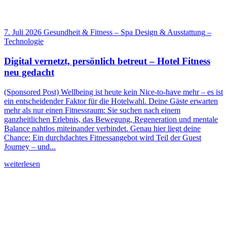
7. Juli 2026
Gesundheit & Fitness
–
Spa Design & Ausstattung
–
Technologie
Digital vernetzt, persönlich betreut – Hotel Fitness
neu gedacht
(Sponsored Post) Wellbeing ist heute kein Nice-to-have mehr – es ist
ein entscheidender Faktor für die Hotelwahl. Deine Gäste erwarten
mehr als nur einen Fitnessraum: Sie suchen nach einem
ganzheitlichen Erlebnis, das Bewegung, Regeneration und mentale
Balance nahtlos miteinander verbindet. Genau hier liegt deine
Chance: Ein durchdachtes Fitnessangebot wird Teil der Guest
Journey – und...
weiterlesen