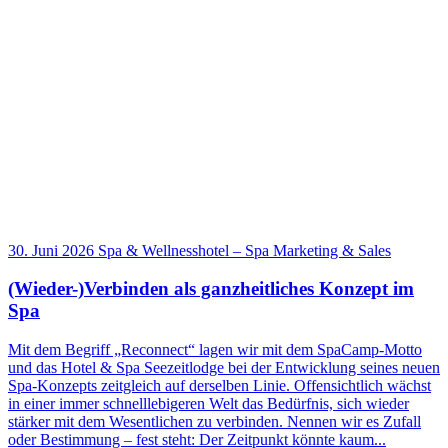
30. Juni 2026
Spa & Wellnesshotel
–
Spa Marketing & Sales
(Wieder-)Verbinden als ganzheitliches Konzept im
Spa
Mit dem Begriff „Reconnect“ lagen wir mit dem SpaCamp-Motto
und das Hotel & Spa Seezeitlodge bei der Entwicklung seines neuen
Spa-Konzepts zeitgleich auf derselben Linie. Offensichtlich wächst
in einer immer schnelllebigeren Welt das Bedürfnis, sich wieder
stärker mit dem Wesentlichen zu verbinden. Nennen wir es Zufall
oder Bestimmung – fest steht: Der Zeitpunkt könnte kaum...