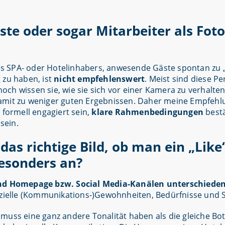
ste oder sogar Mitarbeiter als Fo
s SPA- oder Hotelinhabers, anwesende Gäste spontan zu 
 zu haben, ist
nicht empfehlenswert
. Meist sind diese P
 noch wissen sie, wie sie sich vor einer Kamera zu verhalte
damit zu weniger guten Ergebnissen. Daher meine Empfeh
 formell engagiert sein,
klare Rahmenbedingungen
bestä
sein.
das richtige Bild, ob man ein „Li
esonders an?
t und Homepage bzw. Social Media-Kanälen unterschiede
pezielle (Kommunikations-)Gewohnheiten, Bedürfnisse und 
uss eine ganz andere Tonalität haben als die gleiche Bot