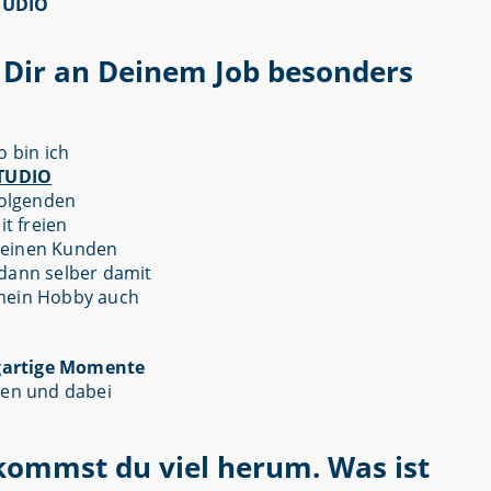
 Dir an Deinem Job besonders
 bin ich
TUDIO
folgenden
t freien
r einen Kunden
 dann selber damit
h mein Hobby auch
gartige Momente
ren und dabei
 kommst du viel herum. Was ist