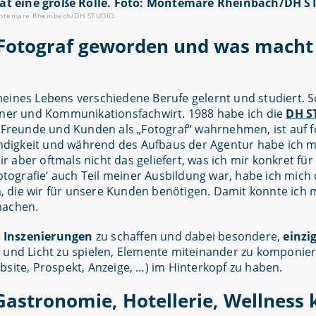
 Montemare Rheinbach/DH STUDIO
h Fotograf geworden und was macht
eines Lebens verschiedene Berufe gelernt und studiert. So
igner und Kommunikationsfachwirt. 1988 habe ich die
DH S
e Freunde und Kunden als „Fotograf“ wahrnehmen, ist auf 
digkeit und während des Aufbaus der Agentur habe ich mi
 aber oftmals nicht das geliefert, was ich mir konkret fü
Fotografie‘ auch Teil meiner Ausbildung war, habe ich mich
ren, die wir für unsere Kunden benötigen. Damit konnte ic
machen.
 Inszenierungen
zu schaffen und dabei besondere,
einzi
en und Licht zu spielen, Elemente miteinander zu komponie
bsite, Prospekt, Anzeige, …) im Hinterkopf zu haben.
 Gastronomie, Hotellerie, Wellness