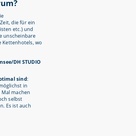
arum?
ie
eit, die für ein
sten etc.) und
ne unscheinbare
e Kettenhotels, wo
ptimal sind
:
möglichst in
es Mal machen
och selbst
. Es ist auch