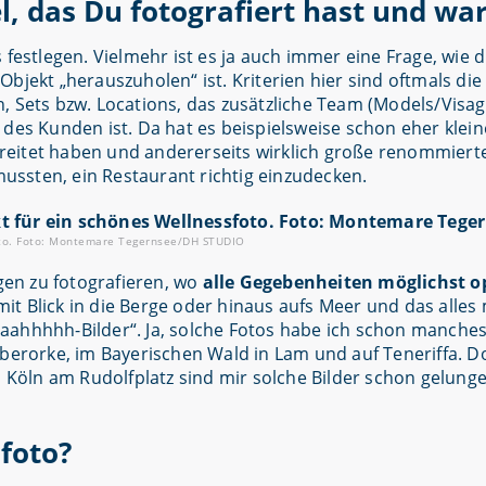
el, das Du fotografiert hast und w
festlegen. Vielmehr ist es ja auch immer eine Frage, wie d
jekt „herauszuholen“ ist. Kriterien hier sind oftmals die Z
, Sets bzw. Locations, das zusätzliche Team (Models/Visagi
 des Kunden ist. Da hat es beispielsweise schon eher klei
bereitet haben und andererseits wirklich große renommiert
ssten, ein Restaurant richtig einzudecken.
foto. Foto: Montemare Tegernsee/DH STUDIO
ngen zu fotografieren, wo
alle Gegebenheiten möglichst o
t Blick in die Berge oder hinaus aufs Meer und das alles 
aaahhhhh-Bilder“. Ja, solche Fotos habe ich schon manch
Oberorke, im Bayerischen Wald in Lam und auf Teneriffa. D
öln am Rudolfplatz sind mir solche Bilder schon gelungen
foto?