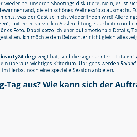
 wieder bei unseren Shootings diskutiere. Nein, es ist sic
dewannenrand, die ein schönes Wellnessfoto ausmacht. Fü
e nichts, was der Gast so nicht wiederfinden wird! Allerding
ren“
, mit einer speziellen Ausleuchtung zu arbeiten und 
nes Foto. Dabei setze ich eher auf emotionale Details, Te
talten. Ich möchte dem Betrachter nicht gleich alles zeig
n
beauty24.de
gezeigt hat, sind die sogenannten „Totalen“ 
 ein überaus wichtiges Kriterium. Übrigens werden
Roland 
m Herbst noch eine spezielle Session anbieten.
ng-Tag aus? Wie kann sich der Auft