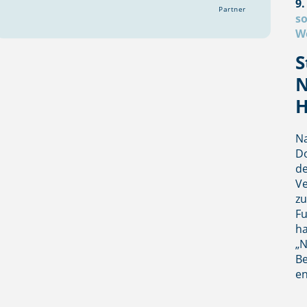
9.
Partner
so
We
S
N
H
Na
Do
de
V
zu
Fu
ha
„N
Be
en