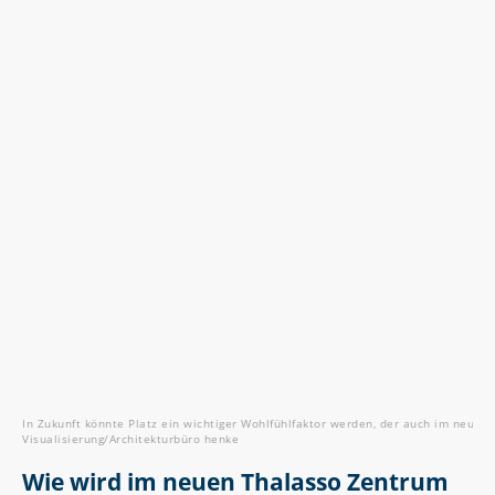
In Zukunft könnte Platz ein wichtiger Wohlfühlfaktor werden, der auch im neuen 
Visualisierung/Architekturbüro henke
Wie wird im neuen Thalasso Zentrum