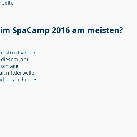
rbeiten.
 beim SpaCamp 2016 am meisten?
konstruktive und
 diesem Jahr
rschläge
f, mittlerweile
d uns sicher: es