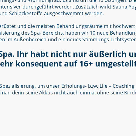
ainings- und Wohlfühlgrad. Es sind um die 10 Übungen. Di
tensiver durchgeführt werden. Zusätzlich wirkt Sauna Yog
t und Schlackestoffe ausgeschwemmt werden.
gerüstet und die meisten Behandlungsräume mit hochwert
sierung des Spa- Bereichs, haben wir 10 neue Behandlung
gen im Außenbereich und ein neues Stimmungs-Lichtsyste
Spa. Ihr habt nicht nur äußerlich
ehr konsequent auf 16+ umgestell
 Spezialisierung, um unser Erholungs- bzw. Life – Coachin
man denn seine Akkus nicht auch einmal ohne seine Kinde