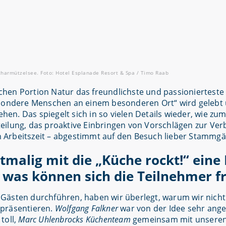
Scharmützelsee. Foto: Hotel Esplanade Resort & Spa / Timo Raab
hen Portion Natur das freundlichste und passionierteste
esondere Menschen an einem besonderen Ort“ wird gelebt 
hen. Das spiegelt sich in so vielen Details wieder, wie zum
eilung, das proaktive Einbringen von Vorschlägen zur Ve
 Arbeitszeit – abgestimmt auf den Besuch lieber Stammgä
tmalig mit die „Küche rockt!“ ein
f was können sich die Teilnehmer f
en Gästen durchführen, haben wir überlegt, warum wir nicht
 präsentieren.
Wolfgang Falkner
war von der Idee sehr ang
toll,
Marc Uhlenbrocks Küchenteam
gemeinsam mit unseren