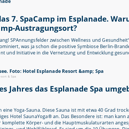
das 7. SpaCamp im Esplanade. Warum
Camp-Austragungsort?
nfang! SPAnnungsfelder zwischen Wellness und Gesundheit
miniert, was ja schon die positive Symbiose Berlin-Brande
 und Initiative in die Vernetzung und Entwicklung gesund
esort & Spa
 des Jahres das Esplanade Spa umg
un eine Yoga-Sauna. Diese Sauna ist mit etwa 40 Grad trock
nziges Hotel SaunaYoga® an. Das Besondere ist: man kann 
er komplette Körper- und die Hauptmuskulaturarten anges